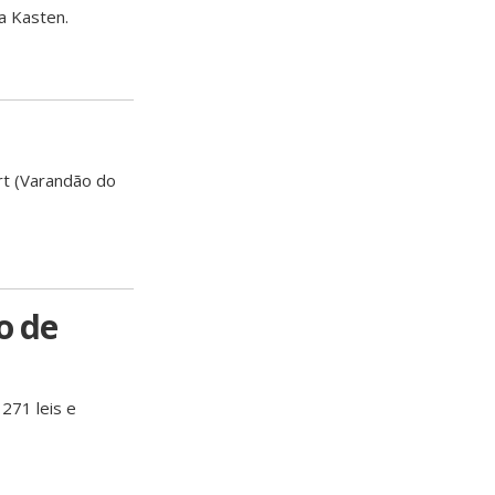
a Kasten.
rt (Varandão do
o de
271 leis e