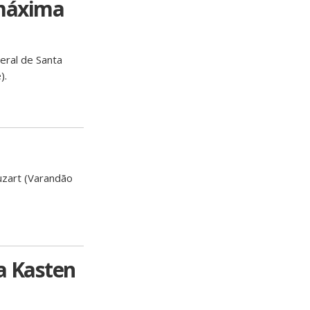
 máxima
eral de Santa
).
uzart (Varandão
a Kasten