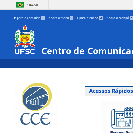
BRASIL
Ir para o conteúdo
1
Ir para o menu
2
Ir para a busca
3
Ir para o rodapé
4
Centro de Comunica