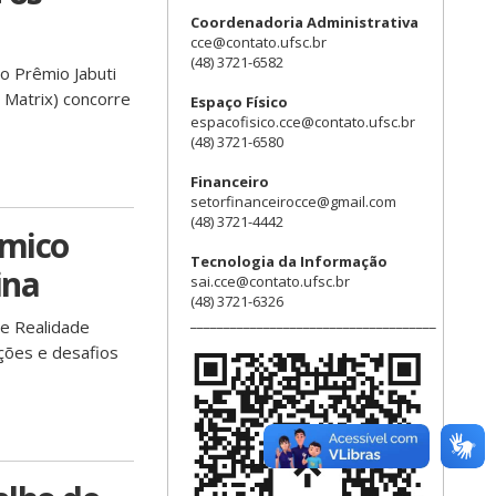
Coordenadoria Administrativa
cce@contato.ufsc.br
(48) 3721-6582
do Prêmio Jabuti
 Matrix) concorre
Espaço Físico
espacofisico.cce@contato.ufsc.br
(48) 3721-6580
Financeiro
setorfinanceirocce@gmail.com
(48) 3721-4442
êmico
Tecnologia da Informação
ina
sai.cce@contato.ufsc.br
(48) 3721-6326
_____________________________________
 e Realidade
ações e desafios