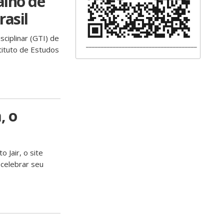
alho de
rasil
ciplinar (GTI) de
_____________________________________
tituto de Estudos
, o
 Jair, o site
 celebrar seu