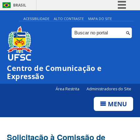
BRASIL
Simplifique!
ACESSIBILIDADE
ALTO CONTRASTE
MAPA DO SITE
Comunica BR
Participe
Acesso à informação
Legislação
Centro de Comunicação e
Canais
Expressão
Área Restrita
Administradores do Site
MENU
Solicitação à Comissão de