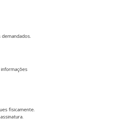
ns demandados.
s informações
ues fisicamente.
assinatura.