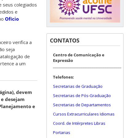
e seus colegiados
edidos e
 no
Ofício
CONTATOS
eiro verifica a
ão seja
Centro de Comunicação e
catalogação de
Expressão
ertence a um
_____________________________________
Telefones:
Secretarias de Graduação
página), devem
Secretarias de Pós-Graduação
 e desejam
Secretarias de Departamentos
 Planejamento e
Cursos Extracurriculares Idiomas
Coord. de Intérpretes Libras
Portarias