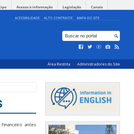
cipe
Acesso à informação
Legislação
Canais
ACESSIBILIDADE
ALTO CONTRASTE
MAPA DO SITE
Área Restrita
Administradores do Site
S
 Financeiro antes