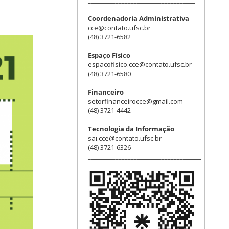
___________________________________
Coordenadoria Administrativa
cce@contato.ufsc.br
(48) 3721-6582
Espaço Físico
espacofisico.cce@contato.ufsc.br
(48) 3721-6580
Financeiro
setorfinanceirocce@gmail.com
(48) 3721-4442
Tecnologia da Informação
sai.cce@contato.ufsc.br
(48) 3721-6326
_____________________________________