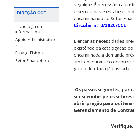
seguinte. É necessária a pa
e secretarias e estabelecend
DIREÇÃO CCE
encaminhando ao Setor Financ
Circular n.º 3/2020/CCE
Tecnologia da
Informação »
Apoio Administrativo
Elencar as necessidades prev
»
existência da catalogação do
Espaço Físico »
encaminhada a demanda prévia
Setor Financeiro »
um item durante o decorrer 
grupo de etapa já passada, i
Os passos seguintes, para
ser seguidos pelos setor
abrir
pregão para os iten
Gerenciamento de Contrat
Verifique,