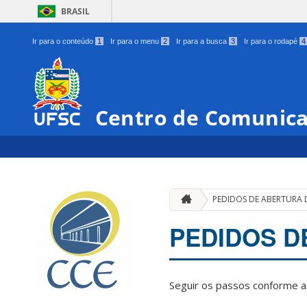
BRASIL
Ir para o conteúdo
1
Ir para o menu
2
Ir para a busca
3
Ir para o rodapé
4
Centro de Comunica
PEDIDOS DE ABERTURA 
PEDIDOS D
Seguir os passos conforme a