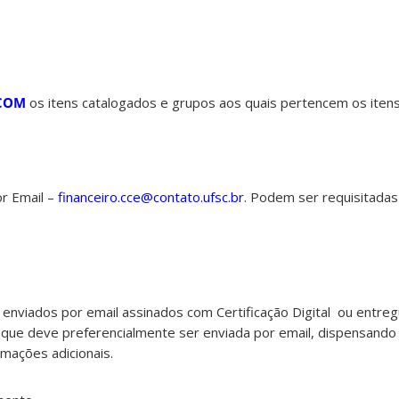
COM
os itens catalogados e grupos aos quais pertencem os ite
or Email –
financeiro.cce@contato.ufsc.br
. Podem ser requisitada
enviados por email assinados com
Certificação Digital
ou entreg
 que deve preferencialmente ser enviada por email, dispensando 
mações adicionais.