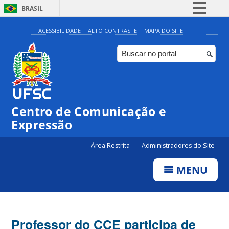
BRASIL
Simplifique!
ACESSIBILIDADE
ALTO CONTRASTE
MAPA DO SITE
Comunica BR
Participe
Acesso à informação
Legislação
Centro de Comunicação e
Canais
Expressão
Área Restrita
Administradores do Site
MENU
Professor do CCE participa de