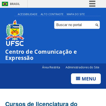
BRASIL
Simplifique!
ACESSIBILIDADE
ALTO CONTRASTE
MAPA DO SITE
Comunica BR
Participe
Acesso à informação
Legislação
Centro de Comunicação e
Canais
Expressão
Área Restrita
Administradores do Site
MENU
Cursos de licenciatura do