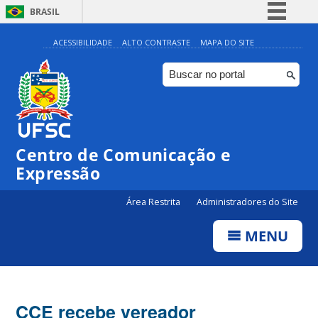
BRASIL
Simplifique!
ACESSIBILIDADE
ALTO CONTRASTE
MAPA DO SITE
Comunica BR
Participe
Acesso à informação
Legislação
Centro de Comunicação e
Canais
Expressão
Área Restrita
Administradores do Site
MENU
CCE recebe vereador