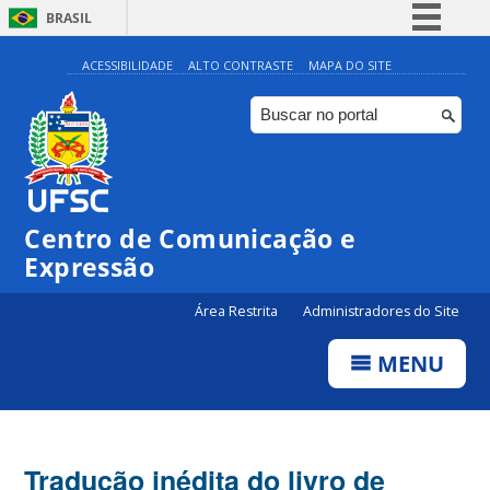
BRASIL
Simplifique!
ACESSIBILIDADE
ALTO CONTRASTE
MAPA DO SITE
Comunica BR
Participe
Acesso à informação
Legislação
Centro de Comunicação e
Canais
Expressão
Área Restrita
Administradores do Site
MENU
Tradução inédita do livro de